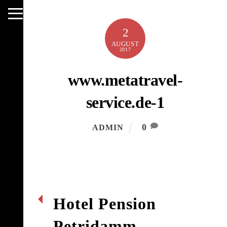
Skip
to
Menu
2
content
AUGUST
2017
www.metatravel-
service.de-1
0
ADMIN
Hotel Pension
Petridamm